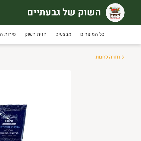
השוק של גבעתיים
שוק של גבעתיים
רוכים הבאים לחוויית קניה אחרת
כל המוצרים
מבצעים
חזית השוק
פירות ה
ימי שני ושלישי
מחירי המבצע ינתנו רק למשלוחים שי
חזרה לחנות
יזורי המשלוח:
גבעתיים, רמת גן , קרית אונו ,
ני תקווה,פ"ת,אור יהודה,יהוד, גבעת שמואל ומזרח
שלוחים חינם בקניה מעל 350 ש"ח
נחת מועדון לקוחות מקנה 5% הנחה בכל קניה למעט מוצרי גבינה וחלב, ביצים.
יתן להצטרף/לחדש חברות למועדון באיזור האישי.