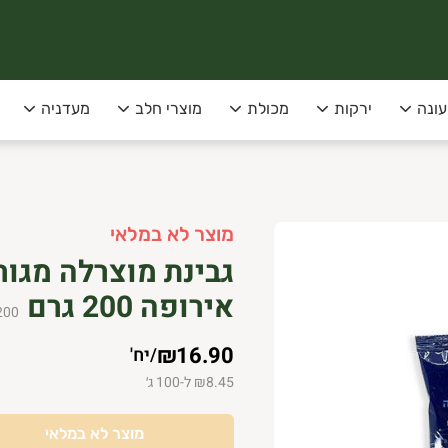
עונה
ירקות
מכולת
מוצרי חלב
מעדניה
סופקו בימי שני שלישי בלבד!
מוצר לא במלאי
 תל-אביב
גבינת מוצרלה מגו
אירופה 200 גרם
200
₪16.90
/
יח'
₪8.45 ל-100 ג׳
מוצר לא במלאי