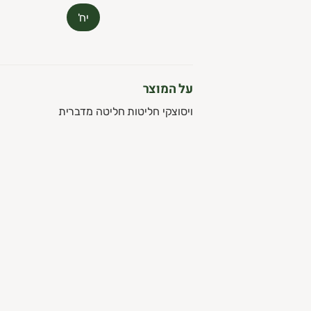
עלות 30 ש"ח לשנה.
יח'
ניה מהנה
,
וות השוק של גבעתיים
על המוצר
ויסוצקי חליטות חליטה מדברית