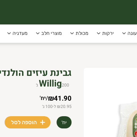
עונה
ירקות
מכולת
מוצרי חלב
מעדניה
סופקו בימי שני שלישי בלבד!
 תל-אביב
Willig
200
ג׳
₪41.90
/
יח'
₪20.95 ל-100 ג׳
הוספה לסל
יח'