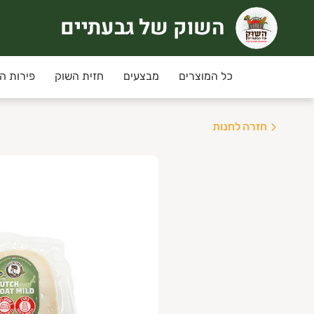
השוק של גבעתיים
שוק של גבעתיים
רוכים הבאים לחוויית קניה אחרת
כל המוצרים
מבצעים
חזית השוק
פירות ה
ימי שני ושלישי
מחירי המבצע ינתנו רק למשלוחים שי
חזרה לחנות
יזורי המשלוח:
גבעתיים, רמת גן , קרית אונו ,
ני תקווה,פ"ת,אור יהודה,יהוד, גבעת שמואל ומזרח
שלוחים חינם בקניה מעל 350 ש"ח
נחת מועדון לקוחות מקנה 5% הנחה בכל קניה למעט מוצרי גבינה וחלב, ביצים.
יתן להצטרף/לחדש חברות למועדון באיזור האישי.