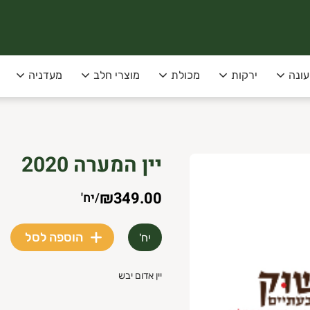
עונה
ירקות
מכולת
מוצרי חלב
מעדניה
סופקו בימי שני שלישי בלבד!
יין המערה 2020
 תל-אביב
₪349.00
/
יח'
הוספה לסל
יח'
יין אדום יבש