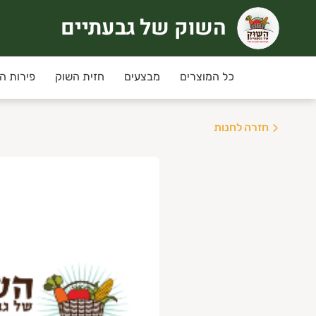
השוק של גבעתיים
שוק של גבעתיים
רוכים הבאים לחוויית קניה אחרת
כל המוצרים
מבצעים
חזית השוק
פירות ה
ימי שני ושלישי
מחירי המבצע ינתנו רק למשלוחים שי
חזרה לחנות
יזורי המשלוח:
גבעתיים, רמת גן , קרית אונו ,
ני תקווה,פ"ת,אור יהודה,יהוד, גבעת שמואל ומזרח
שלוחים חינם בקניה מעל 350 ש"ח
נחת מועדון לקוחות מקנה 5% הנחה בכל קניה למעט מוצרי גבינה וחלב, ביצים.
יתן להצטרף/לחדש חברות למועדון באיזור האישי.