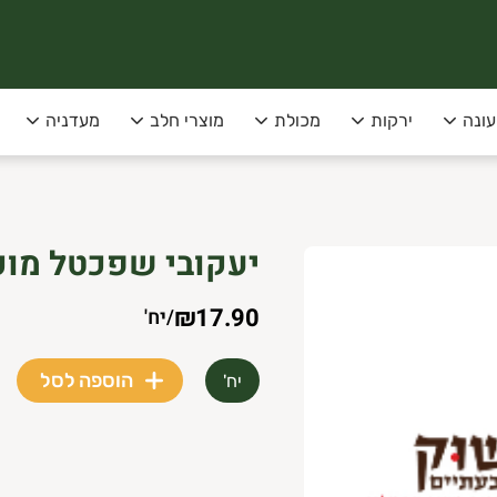
עונה
ירקות
מכולת
מוצרי חלב
מעדניה
סופקו בימי שני שלישי בלבד!
יעקובי שפכטל מוכ
 תל-אביב
₪17.90
/
יח'
הוספה לסל
יח'