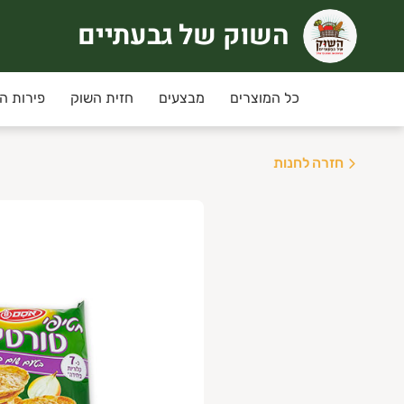
השוק של גבעתיים
שוק של גבעתיים
רוכים הבאים לחוויית קניה אחרת
כל המוצרים
מבצעים
חזית השוק
פירות ה
ימי שני ושלישי
מחירי המבצע ינתנו רק למשלוחים שי
חזרה לחנות
יזורי המשלוח:
גבעתיים, רמת גן , קרית אונו ,
ני תקווה,פ"ת,אור יהודה,יהוד, גבעת שמואל ומזרח
שלוחים חינם בקניה מעל 350 ש"ח
נחת מועדון לקוחות מקנה 5% הנחה בכל קניה למעט מוצרי גבינה וחלב, ביצים.
יתן להצטרף/לחדש חברות למועדון באיזור האישי.