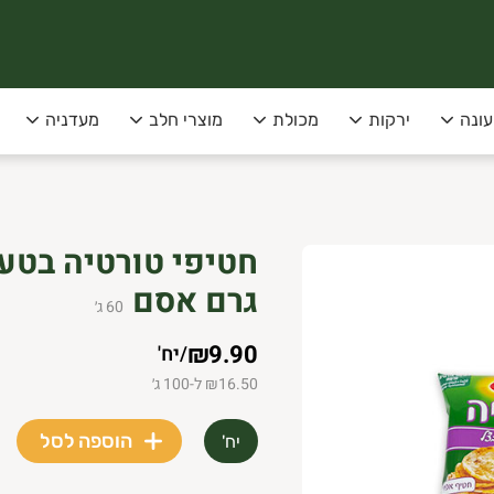
עונה
ירקות
מכולת
מוצרי חלב
מעדניה
סופקו בימי שני שלישי בלבד!
 תל-אביב
גרם אסם
60
ג׳
₪9.90
/
יח'
₪16.50 ל-100 ג׳
הוספה לסל
יח'