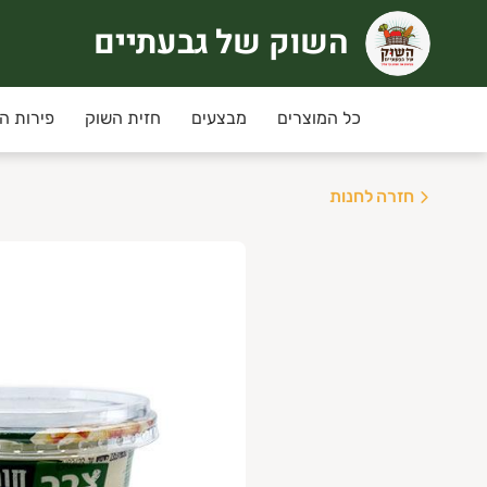
השוק של גבעתיים
שוק של גבעתיים
רוכים הבאים לחוויית קניה אחרת
כל המוצרים
מבצעים
חזית השוק
פירות ה
ימי שני ושלישי
מחירי המבצע ינתנו רק למשלוחים שי
חזרה לחנות
יזורי המשלוח:
גבעתיים, רמת גן , קרית אונו ,
ני תקווה,פ"ת,אור יהודה,יהוד, גבעת שמואל ומזרח
שלוחים חינם בקניה מעל 350 ש"ח
נחת מועדון לקוחות מקנה 5% הנחה בכל קניה למעט מוצרי גבינה וחלב, ביצים.
יתן להצטרף/לחדש חברות למועדון באיזור האישי.