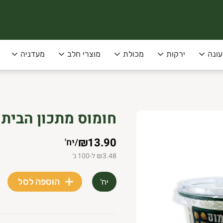
עונה
ירקות
מכולת
מוצרי חלב
מעדניה
סופקו בימי שני שלישי בלבד!
חומוס מתכון הבית 400 גרם צבר
 תל-אביב
₪13.90
/
יח'
₪3.48 ל-100 ג׳
הוספה לסל
יח'