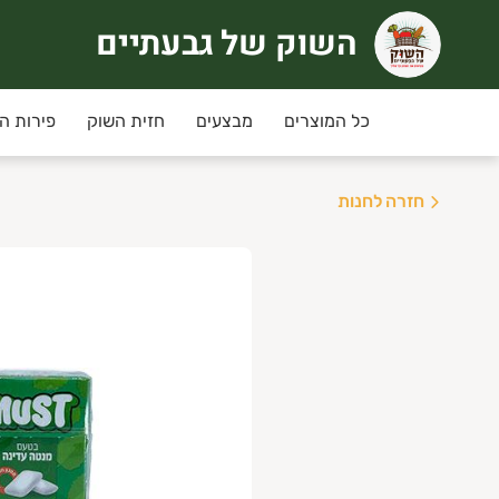
השוק של גבעתיים
שוק של גבעתיים
רוכים הבאים לחוויית קניה אחרת
כל המוצרים
מבצעים
חזית השוק
פירות ה
ימי שני ושלישי
מחירי המבצע ינתנו רק למשלוחים שי
חזרה לחנות
יזורי המשלוח:
גבעתיים, רמת גן , קרית אונו ,
ני תקווה,פ"ת,אור יהודה,יהוד, גבעת שמואל ומזרח
שלוחים חינם בקניה מעל 350 ש"ח
נחת מועדון לקוחות מקנה 5% הנחה בכל קניה למעט מוצרי גבינה וחלב, ביצים.
יתן להצטרף/לחדש חברות למועדון באיזור האישי.