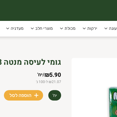
עונה
ירקות
מכולת
מוצרי חלב
מעדניה
סופקו בימי שני שלישי בלבד!
גומי לעיסה מנטה 28 גרם MUST
 תל-אביב
₪5.90
/
יח'
₪21.07 ל-100 ג׳
הוספה לסל
יח'