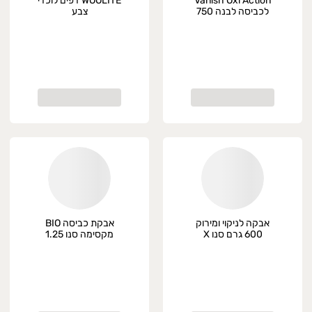
Vanish Oxi Action
WOOLITE דפים לוכדי
לכביסה לבנה 750
צבע
מ"ל
אבקה לניקוי ומירוק
אבקת כביסה BIO
600 גרם סנו X
מקסימה סנו 1.25
ק"ג