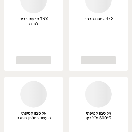
עלות 30 ש"ח לשנה.
2ב1 שמפו+מרכך
TNX מבשם בדים
לגונה
ניה מהנה
,
וות השוק של גבעתיים
אל סבון קטיפתי
אל סבון קטיפתי
3*500 מ"ל כיף
מועשר בחלבון כותנה
1 ליטר כיף