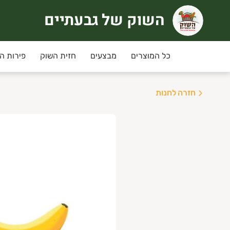
השוק של גבעתיים
שוק של גבעתיים
רוכים הבאים לחוויית קניה אחרת
כל המוצרים
מבצעים
חזית השוק
פירות ה
ימי שני ושלישי
מחירי המבצע ינתנו רק למשלוחים שי
חזרה לחנות
יזורי המשלוח:
גבעתיים, רמת גן , קרית אונו ,
ני תקווה,פ"ת,אור יהודה,יהוד, גבעת שמואל ומזרח
שלוחים חינם בקניה מעל 350 ש"ח
נחת מועדון לקוחות מקנה 5% הנחה בכל קניה למעט מוצרי גבינה וחלב, ביצים.
יתן להצטרף/לחדש חברות למועדון באיזור האישי.