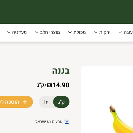
עונה
ירקות
מכולת
מוצרי חלב
מעדניה
סופקו בימי שני שלישי בלבד!
בננה
 תל-אביב
₪14.90
/
ק"ג
הוספה ל
ק"ג
יח'
ארץ מוצא ישראל