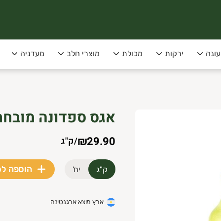
עונה
ירקות
מכולת
מוצרי חלב
מעדניה
סופקו בימי שני שלישי בלבד!
אגס ספדונה מובחר
 תל-אביב
₪29.90
/
ק"ג
הוספה ל
ק"ג
יח'
ארץ מוצא ארגנטינה