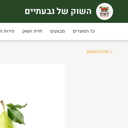
השוק של גבעתיים
שוק של גבעתיים
רוכים הבאים לחוויית קניה אחרת
כל המוצרים
מבצעים
חזית השוק
פירות ה
ימי שני ושלישי
מחירי המבצע ינתנו רק למשלוחים שי
חזרה לחנות
יזורי המשלוח:
גבעתיים, רמת גן , קרית אונו ,
ני תקווה,פ"ת,אור יהודה,יהוד, גבעת שמואל ומזרח
שלוחים חינם בקניה מעל 350 ש"ח
נחת מועדון לקוחות מקנה 5% הנחה בכל קניה למעט מוצרי גבינה וחלב, ביצים.
יתן להצטרף/לחדש חברות למועדון באיזור האישי.