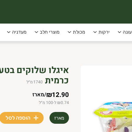
עונה
ירקות
מכולת
מוצרי חלב
מעדניה
סופקו בימי שני שלישי בלבד!
 תל-אביב
כרמית
1740
מ״ל
₪12.90
/
מארז
₪0.74 ל-100 מ״ל
הוספה לסל
מארז