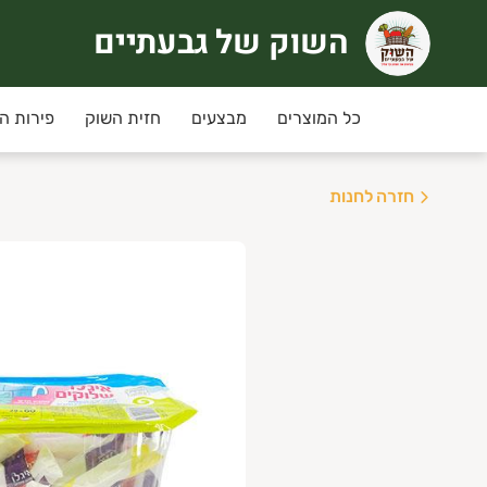
השוק של גבעתיים
שוק של גבעתיים
רוכים הבאים לחוויית קניה אחרת
כל המוצרים
מבצעים
חזית השוק
פירות ה
ימי שני ושלישי
מחירי המבצע ינתנו רק למשלוחים שי
חזרה לחנות
יזורי המשלוח:
גבעתיים, רמת גן , קרית אונו ,
ני תקווה,פ"ת,אור יהודה,יהוד, גבעת שמואל ומזרח
שלוחים חינם בקניה מעל 350 ש"ח
נחת מועדון לקוחות מקנה 5% הנחה בכל קניה למעט מוצרי גבינה וחלב, ביצים.
יתן להצטרף/לחדש חברות למועדון באיזור האישי.