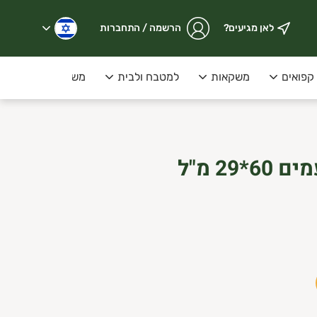
לאן מגיעים?
הרשמה / התחברות
קפואים
משקאות
למטבח ולבית
משקאות קלים על 
איגלו שלוקים בטעמים 60*29 מ"ל