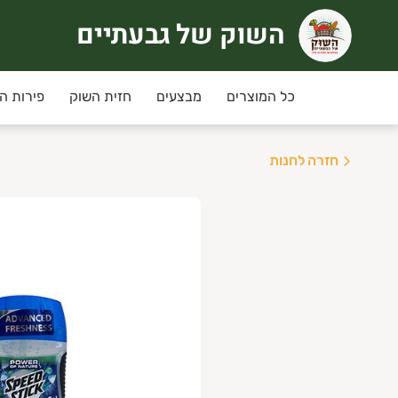
השוק של גבעתיים
שוק של גבעתיים
רוכים הבאים לחוויית קניה אחרת
כל המוצרים
מבצעים
חזית השוק
פירות ה
ימי שני ושלישי
מחירי המבצע ינתנו רק למשלוחים שי
חזרה לחנות
יזורי המשלוח:
גבעתיים, רמת גן , קרית אונו ,
ני תקווה,פ"ת,אור יהודה,יהוד, גבעת שמואל ומזרח
שלוחים חינם בקניה מעל 350 ש"ח
נחת מועדון לקוחות מקנה 5% הנחה בכל קניה למעט מוצרי גבינה וחלב, ביצים.
יתן להצטרף/לחדש חברות למועדון באיזור האישי.