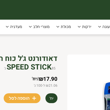
עונה
ירקות
מכולת
מוצרי חלב
מעדניה
סופקו בימי שני שלישי בלבד!
 תל-אביב
SPEED STICK
85
ג׳
₪17.90
/
יח'
₪21.06 ל-100 ג׳
הוספה לסל
יח'