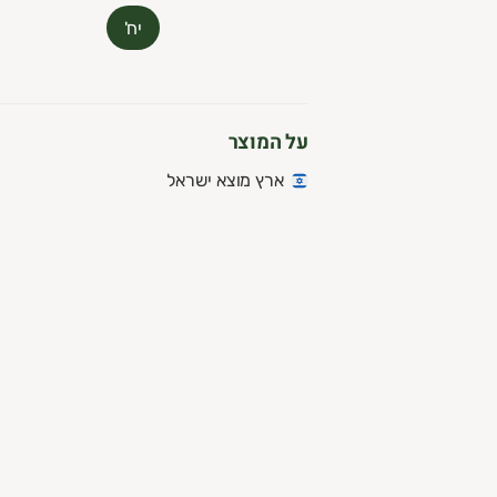
עלות 30 ש"ח לשנה.
יח'
ניה מהנה
,
וות השוק של גבעתיים
על המוצר
ארץ מוצא ישראל