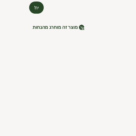
עלות 30 ש"ח לשנה.
יח'
מוצר זה מוחרג מהנחות
ניה מהנה
,
וות השוק של גבעתיים