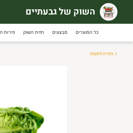
השוק של גבעתיים
שוק של גבעתיים
רוכים הבאים לחוויית קניה אחרת
כל המוצרים
מבצעים
חזית השוק
פירות ה
ימי שני ושלישי
מחירי המבצע ינתנו רק למשלוחים שי
חזרה לחנות
יזורי המשלוח:
גבעתיים, רמת גן , קרית אונו ,
ני תקווה,פ"ת,אור יהודה,יהוד, גבעת שמואל ומזרח
שלוחים חינם בקניה מעל 350 ש"ח
נחת מועדון לקוחות מקנה 5% הנחה בכל קניה למעט מוצרי גבינה וחלב, ביצים.
יתן להצטרף/לחדש חברות למועדון באיזור האישי.