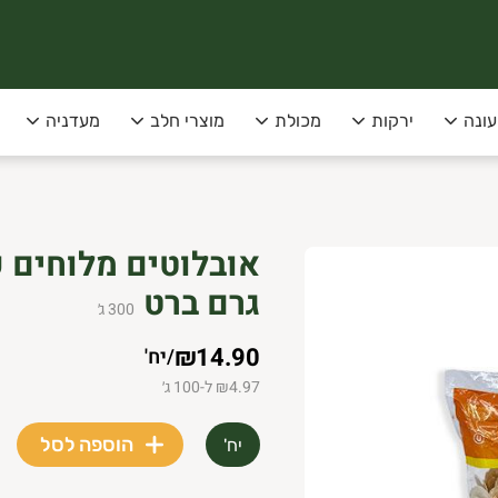
עונה
ירקות
מכולת
מוצרי חלב
מעדניה
סופקו בימי שני שלישי בלבד!
 תל-אביב
גרם ברט
300
ג׳
₪14.90
/
יח'
₪4.97 ל-100 ג׳
הוספה לסל
יח'