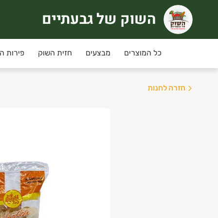
השוק של גבעתיים
שוק של גבעתיים
רוכים הבאים לחוויית קניה אחרת
כל המוצרים
מבצעים
חזית השוק
פירות ה
ימי שני ושלישי
מחירי המבצע ינתנו רק למשלוחים שי
חזרה לחנות
יזורי המשלוח:
גבעתיים, רמת גן , קרית אונו ,
ני תקווה,פ"ת,אור יהודה,יהוד, גבעת שמואל ומזרח
שלוחים חינם בקניה מעל 350 ש"ח
נחת מועדון לקוחות מקנה 5% הנחה בכל קניה למעט מוצרי גבינה וחלב, ביצים.
יתן להצטרף/לחדש חברות למועדון באיזור האישי.